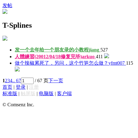
发帖
T-Splines
发一个去年给一个朋友录的小教程
jiang
527
人體練習(20012/04/18修复完毕)
arkuo
411
做个辣椒累死了，另问，这个竹笋怎么做？
yfmt007
115
1
2
3
4
.. 67
/ 67 页
下一页
首页
|
登录
|
注册
标准版
|
触屏版
|
电脑版
|
客户端
© Comsenz Inc.