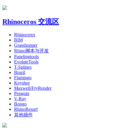
Rhinoceros 交流区
Rhinoceros
BIM
Grasshopper
Rhino脚本与开发
Panelingtools
EvoluteTools
T-Splines
Brazil
Flamingo
Keyshot
Maxwell/FryRender
Penguin
V-Ray
Bongo
RhinoResurf
其他插件