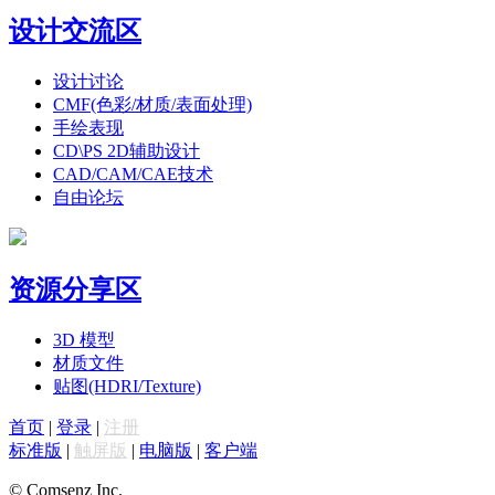
设计交流区
设计讨论
CMF(色彩/材质/表面处理)
手绘表现
CD\PS 2D辅助设计
CAD/CAM/CAE技术
自由论坛
资源分享区
3D 模型
材质文件
贴图(HDRI/Texture)
首页
|
登录
|
注册
标准版
|
触屏版
|
电脑版
|
客户端
© Comsenz Inc.