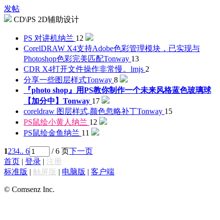
发帖
CD\PS 2D辅助设计
PS 对讲机
纳兰
12
CorelDRAW X4支持Adobe色彩管理模块，已实现与
Photoshop色彩完美匹配
Tonway
13
CDR X4打开文件操作非常慢。
lmjs
2
分享一些图层样式
Tonway
8
『photo shop』用PS教你制作一个未来风格蓝色玻璃球
【加分中】
Tonway
17
coreldraw 图层样式,颜色忽略补丁
Tonway
15
PS鼠绘小黄人
纳兰
12
PS鼠绘金鱼
纳兰
11
1
2
3
4
.. 6
/ 6 页
下一页
首页
|
登录
|
注册
标准版
|
触屏版
|
电脑版
|
客户端
© Comsenz Inc.