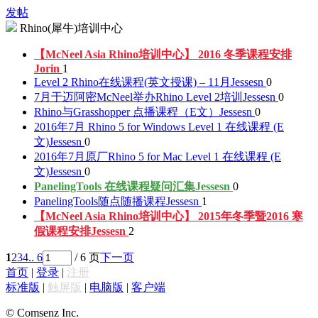
发帖
Rhino(犀牛)培训中心
【McNeel Asia Rhino培训中心】 2016 冬季课程安排
Jorin
1
Level 2 Rhino在线课程(英文授课) – 11月
Jessesn
0
7月于迈阿密McNeel举办Rhino Level 2培训
Jessesn
0
Rhino与Grasshopper 点播课程（E文）
Jessesn
0
2016年7月 Rhino 5 for Windows Level 1 在线课程 (E
文)
Jessesn
0
2016年7月原厂Rhino 5 for Mac Level 1 在线课程 (E
文)
Jessesn
0
PanelingTools 在线课程疑问汇集
Jessesn
0
PanelingTools随点随播课程
Jessesn
1
【McNeel Asia Rhino培训中心】 2015年冬季暨2016 寒
假课程安排
Jessesn
2
1
2
3
4
.. 6
/ 6 页
下一页
首页
|
登录
|
注册
标准版
|
触屏版
|
电脑版
|
客户端
© Comsenz Inc.