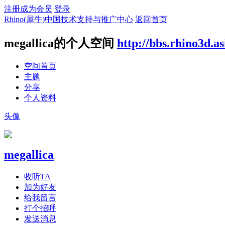
注册成为会员
登录
Rhino(犀牛)中国技术支持与推广中心
返回首页
megallica的个人空间
http://bbs.rhino3d.a
空间首页
主题
分享
个人资料
头像
megallica
收听TA
加为好友
给我留言
打个招呼
发送消息