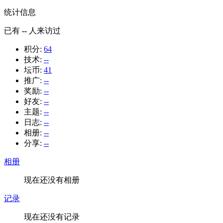
统计信息
已有
--
人来访过
积分:
64
技术:
--
坛币:
41
推广:
--
奖励:
--
好友:
--
主题:
--
日志:
--
相册:
--
分享:
--
相册
现在还没有相册
记录
现在还没有记录