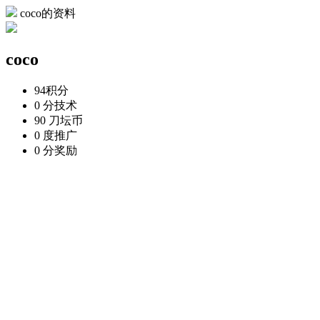
coco的资料
coco
94
积分
0 分
技术
90 刀
坛币
0 度
推广
0 分
奖励