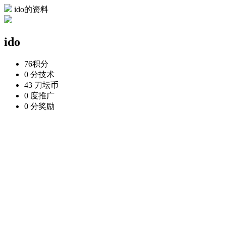
ido的资料
ido
76
积分
0 分
技术
43 刀
坛币
0 度
推广
0 分
奖励