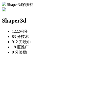
Shaper3d的资料
Shaper3d
1222
积分
83 分
技术
912 刀
坛币
18 度
推广
0 分
奖励