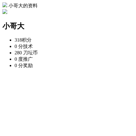
小哥大的资料
小哥大
318
积分
0 分
技术
280 刀
坛币
0 度
推广
0 分
奖励