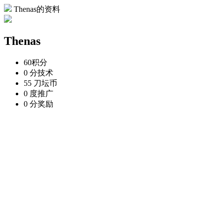
Thenas的资料
Thenas
60
积分
0 分
技术
55 刀
坛币
0 度
推广
0 分
奖励