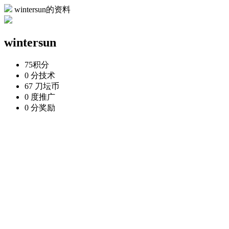
wintersun的资料
wintersun
75
积分
0 分
技术
67 刀
坛币
0 度
推广
0 分
奖励