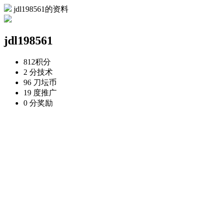
jdl198561的资料
jdl198561
812
积分
2 分
技术
96 刀
坛币
19 度
推广
0 分
奖励