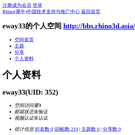
注册成为会员
登录
Rhino(犀牛)中国技术支持与推广中心
返回首页
eway33的个人空间
http://bbs.rhino3d.asia
空间首页
主题
分享
个人资料
个人资料
eway33
(UID: 352)
空间访问量
3
邮箱状态
未验证
视频认证
未认证
统计信息
好友数 0
|
回帖数 219
|
主题数 0
|
分享数 0