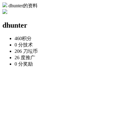
dhunter的资料
dhunter
460
积分
0 分
技术
206 刀
坛币
26 度
推广
0 分
奖励