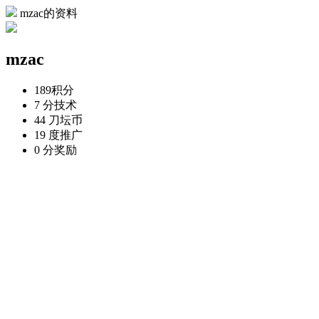
mzac的资料
mzac
189
积分
7 分
技术
44 刀
坛币
19 度
推广
0 分
奖励