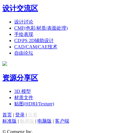
设计交流区
设计讨论
CMF(色彩/材质/表面处理)
手绘表现
CD\PS 2D辅助设计
CAD/CAM/CAE技术
自由论坛
资源分享区
3D 模型
材质文件
贴图(HDRI/Texture)
首页
|
登录
|
注册
标准版
|
触屏版
|
电脑版
|
客户端
© Comsenz Inc.