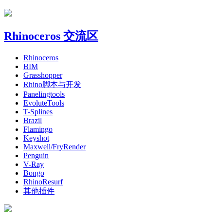
Rhinoceros 交流区
Rhinoceros
BIM
Grasshopper
Rhino脚本与开发
Panelingtools
EvoluteTools
T-Splines
Brazil
Flamingo
Keyshot
Maxwell/FryRender
Penguin
V-Ray
Bongo
RhinoResurf
其他插件