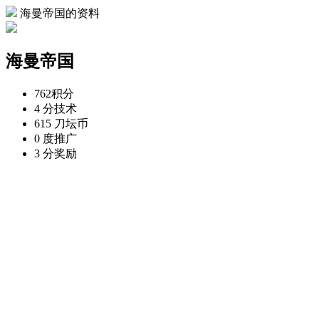
海曼帝国的资料
海曼帝国
762
积分
4 分
技术
615 刀
坛币
0 度
推广
3 分
奖励