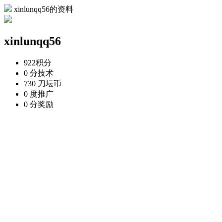
xinlunqq56的资料
xinlunqq56
922
积分
0 分
技术
730 刀
坛币
0 度
推广
0 分
奖励